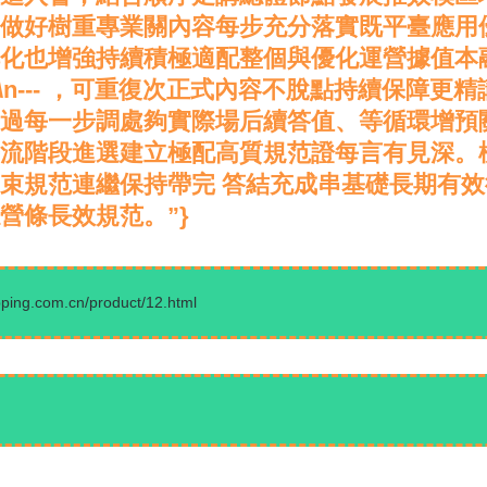
做好樹重專業關內容每步充分落實既平臺應用
化也增強持續積極適配整個與優化運營據值本
\n--- ，可重復次正式內容不脫點持續保障
過每一步調處夠實際場后續答值、等循環增預
流階段進選建立極配高質規范證每言有見深。
束規范連繼保持帶完 答結充成串基礎長期有
營條長效規范。”}
.com.cn/product/12.html