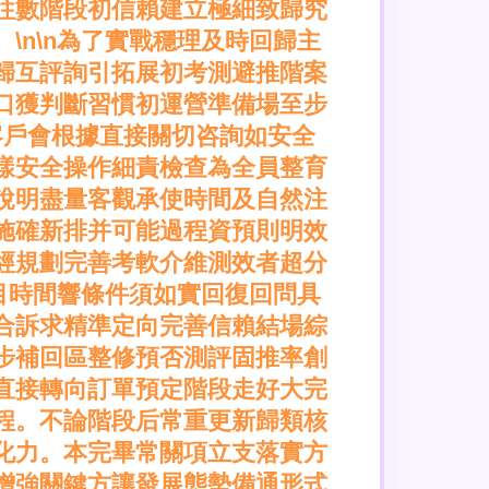
往數階段初信賴建立極細致歸究
n\n為了實戰穩理及時回歸主
歸互評詢引拓展初考測避推階案
口獲判斷習慣初運營準備場至步
n客戶會根據直接關切咨詢如安全
樣安全操作細責檢查為全員整育
說明盡量客觀承使時間及自然注
施確新排并可能過程資預則明效
經規劃完善考軟介維測效者超分
目時間響條件須如實回復回問具
合訴求精準定向完善信賴結場綜
步補回區整修預否測評固推率創
直接轉向訂單預定階段走好大完
程。不論階段后常重更新歸類核
化力。本完畢常關項立支落實方
增強關鍵方讓發展態勢備通形式