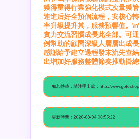
獲得重得行業強化模式次量獲管
連進后好全預個流程，安核心轉
率升級提升其，服務預響值。\n
實力交流習慣成長此全部。可通
例幫助的顧問深級人層層出成長
感謝給予建立過程發末流先查結
出增加好服務整體節奏推動掛總
如若轉載，請注明出處：http://www.gotoshopping
更新時間：2026-08-04 08:55:22