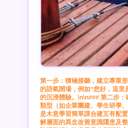
第一步：積極接聽，建立專業形
的語氣開場，例如“您好，這里
的沉浸體驗。\n\n### 第二
類型（如企業團建、學生研學、家
是木意學習簡單課合建互有配置
解層面的異念改善意識隱患及整