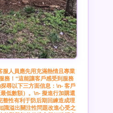
客服人員應先用充滿熱情且專業
服務！”這能讓客戶感受到服務
探尋以下三方面信息：\n- 客戶
低數額）。\n- 擬進行加購還
完整性有利于防后期回練造成理
知識溢出關注性問題改進心受之