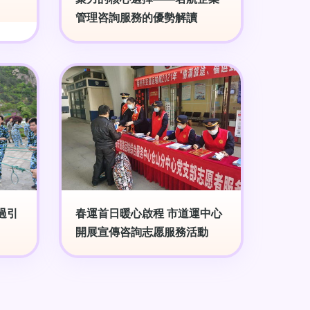
管理咨詢服務的優勢解讀
過引
春運首日暖心啟程 市道運中心
開展宣傳咨詢志愿服務活動