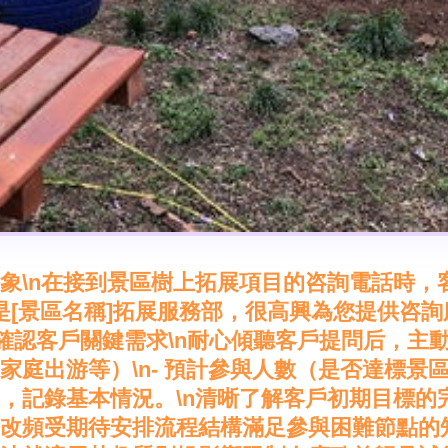
象\n在接到景區樹上拓展項目的咨詢電話時，
是[景區名稱]拓展服務部，很高興為您提供咨詢
步：確認客戶關鍵需求\n耐心傾聽客戶提問后，主動
庭出游等）\n- 預計參與人數（是否達標景區最
，記錄基本情況。\n清晰了解客戶初期目標的
改頻受期待安排流程結構滿足參與困難節點的