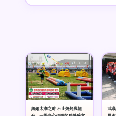
無錫太湖之畔 不止燒烤與龍
武漢
舟，一場身心俱燃的戶外盛宴
展咨