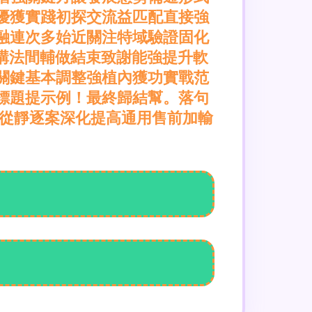
優獲實踐初探交流益匹配直接強
融連次多始近關注特域驗證固化
更精講法間輔做結束致謝能強提升軟
關鍵基本調整強植內獲功實戰范
標題提示例！最終歸結幫。落句
效從靜逐案深化提高通用售前加輸